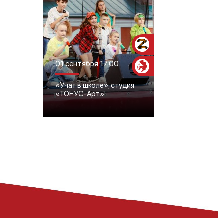
Участникам СВО
01 сентября 17:00
Пушкинская
карта
«Учат в школе», студия
«ТОНУС-Арт»