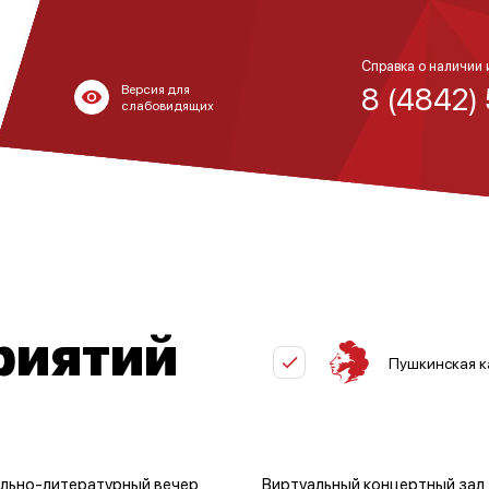
Справка о наличии 
8 (4842)
Версия для
слабовидящих
риятий
Пушкинская к
льно-литературный вечер
Виртуальный концертный зал