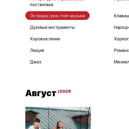
постановка
Эстрада / рок / поп-музыка
Клавиш
Духовые инструменты
Народн
Хоровое пение
Хореог
Лекция
Романс
Джаз
Мюзик
Август
/2026