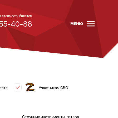
и стоимости билетов:
 55-40-88
МЕНЮ
арта
Участникам СВО
Струнные инструменты, гитара